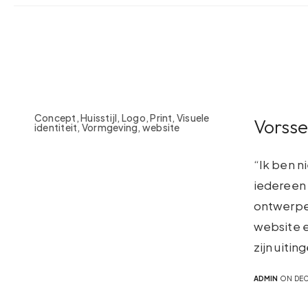
Concept, Huisstijl, Logo, Print, Visuele
Vorss
identiteit, Vormgeving, website
“Ik ben n
iedereen 
ontwerpen
website en
zijn uitin
ADMIN
ON DEC