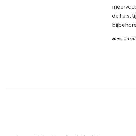
meervoud 
de huisst
bijbehore
ADMIN
ON OKT