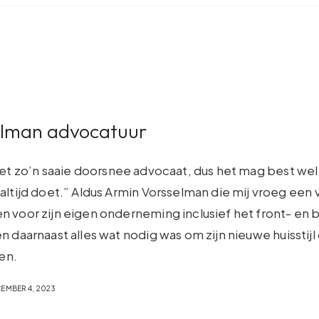
elman advocatuur
iet zo’n saaie doorsnee advocaat, dus het mag best wel
altijd doet.” Aldus Armin Vorsselman die mij vroeg een v
 voor zijn eigen onderneming inclusief het front- en 
 daarnaast alles wat nodig was om zijn nieuwe huisstijl 
gen.
EMBER 4, 2023