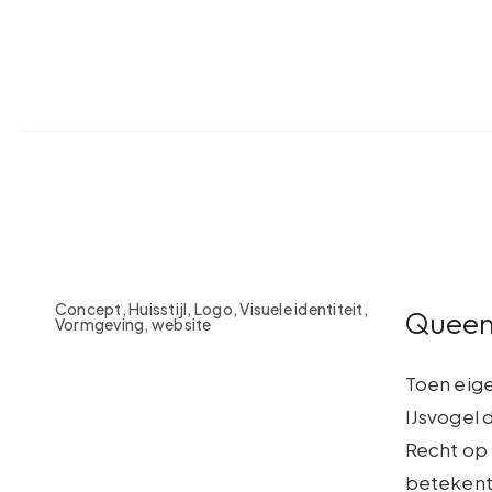
Concept, Huisstijl, Logo, Visuele identiteit,
Queen
Vormgeving, website
Toen eige
IJsvogel 
Recht op 
betekent 