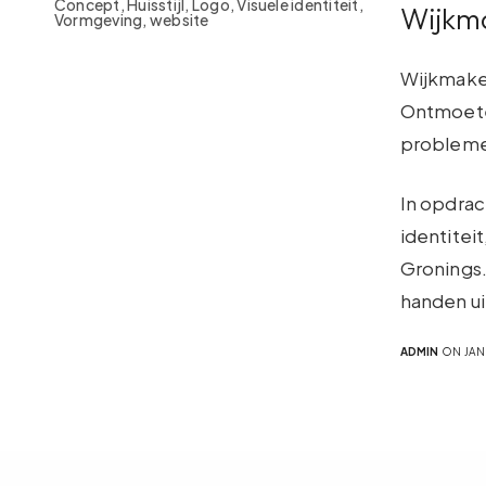
Concept, Huisstijl, Logo, Visuele identiteit,
Wijkm
Vormgeving, website
Wijkmake
Ontmoeten
problem
In opdrac
identitei
Gronings.
handen u
ADMIN
ON JANU