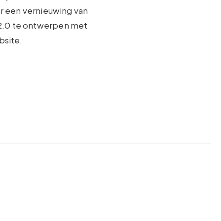
or een vernieuwing van
l 2.0 te ontwerpen met
bsite.